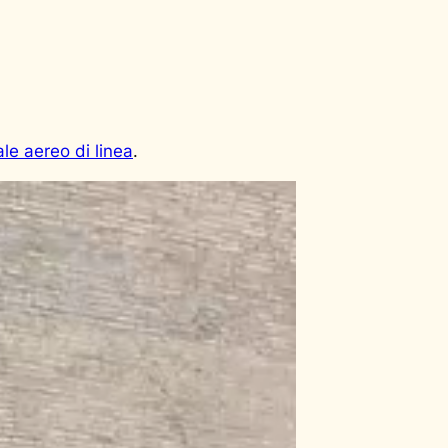
le aereo di linea
.