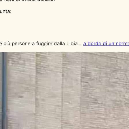
punta:
 più persone a fuggire dalla Libia…
a bordo di un norma