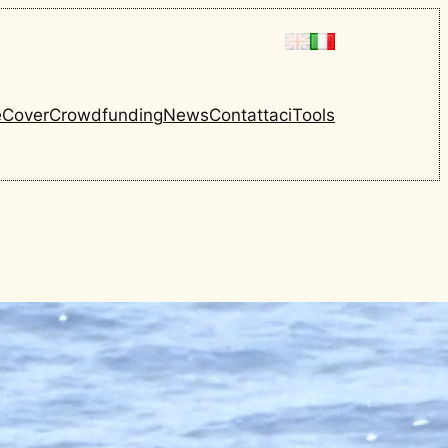
e
Cover
Crowdfunding
News
Contattaci
Tools