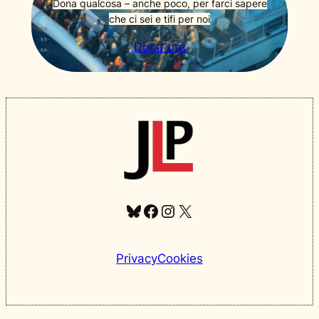
Dona qualcosa – anche poco, per farci sapere
che ci sei e tifi per noi
Dona ora
Bluesky
Facebook
Instagram
X
Privacy
Cookies