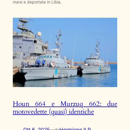
mare e deportate in Libia.
Houn 664 e Murzuq 662: due
motovedette (quasi) identiche
Ott 6, 2025
—
HermioneJLP
da