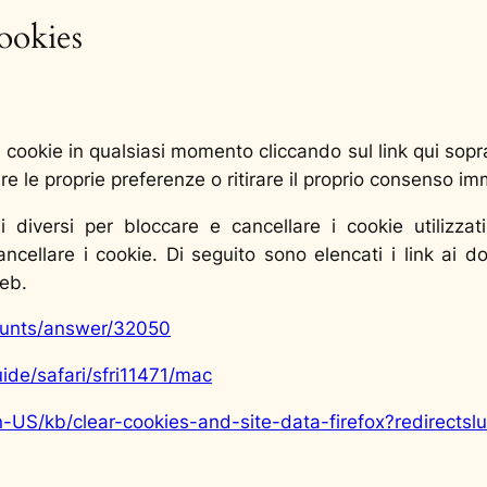
cookies
 cookie in qualsiasi momento cliccando sul link qui sopr
re le proprie preferenze o ritirare il proprio consenso 
i diversi per bloccare e cancellare i cookie utilizzat
ncellare i cookie. Di seguito sono elencati i link ai
web.
ounts/answer/32050
ide/safari/sfri11471/mac
en-US/kb/clear-cookies-and-site-data-firefox?redirect