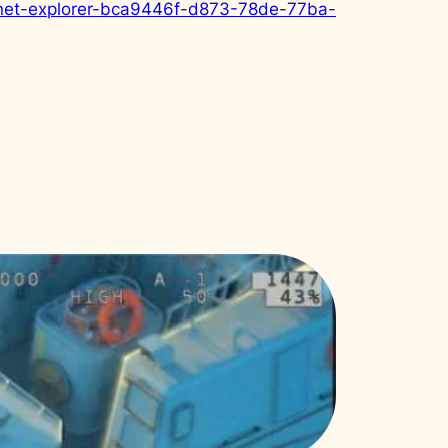
ternet-explorer-bca9446f-d873-78de-77ba-