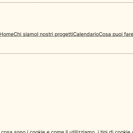
Home
Chi siamo
I nostri progetti
Calendario
Cosa puoi far
osa sono i cookie e come li utilizziamo, i tipi di cookie