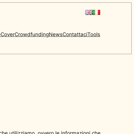
e
Cover
Crowdfunding
News
Contattaci
Tools
 che utilizziamo, ovvero le informazioni che