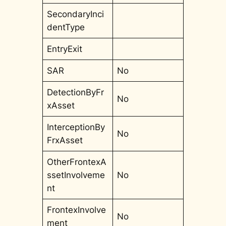
SecondaryInci
dentType
EntryExit
SAR
No
DetectionByFr
No
xAsset
InterceptionBy
No
FrxAsset
OtherFrontexA
ssetInvolveme
No
nt
FrontexInvolve
No
ment