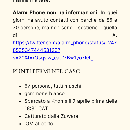
Alarm Phone non ha informazioni
. In quei
giorni ha avuto contatti con barche da 85 e
70 persone, ma non sono – sostiene – quella
di A.
https://twitter.com/alarm_phone/status/1247
856534744453120?
s=20&t=rOsqslw_cauMBw1yo7Ietg
.
PUNTI FERMI NEL CASO
67 persone, tutti maschi
gommone bianco
Sbarcato a Khoms il 7 aprile prima delle
16:31 CAT
Catturato dalla Zuwara
IOM al porto