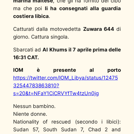
marina maltese
, che gli ha fornito del cibo
ma che poi
li ha consegnati alla guardia
costiera libica
.
Catturati dalla motovedetta
Zuwara 644
di
giorno. Cattura singola.
Sbarcati ad
Al Khums il 7 aprile prima delle
16:31 CAT.
IOM è presente al porto
https://twitter.com/IOM_Libya/status/12475
32544783863810?
s=20&t=NFaY1CiCRVYfTw4tzUn0jg
Nessun bambino.
Niente donne.
Nationality of rescued (secondo i libici):
Sudan 57, South Sudan 7, Chad 2 and