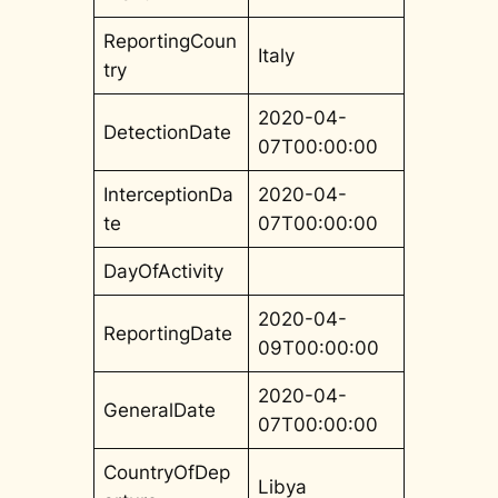
ReportingCoun
Italy
try
2020-04-
DetectionDate
07T00:00:00
InterceptionDa
2020-04-
te
07T00:00:00
DayOfActivity
2020-04-
ReportingDate
09T00:00:00
2020-04-
GeneralDate
07T00:00:00
CountryOfDep
Libya