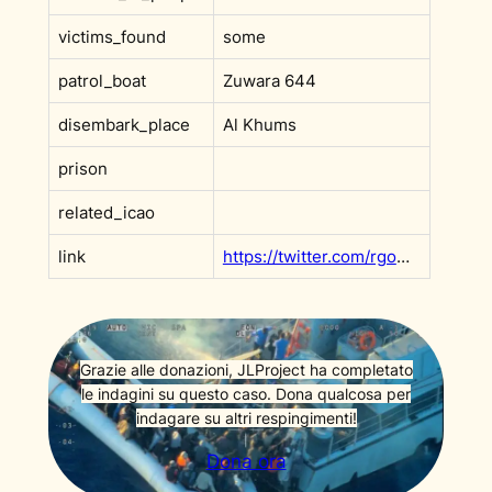
victims_found
some
patrol_boat
Zuwara 644
disembark_place
Al Khums
prison
related_icao
link
https://twitter.com/rgowans/status/1247976501137588226?s=20&t=PRTUAtzKqBlJ2Qlij7iXZA
Grazie alle donazioni, JLProject ha completato
le indagini su questo caso. Dona qualcosa per
indagare su altri respingimenti!
Dona ora