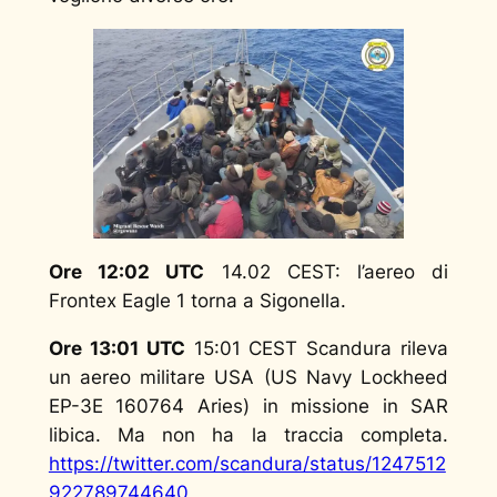
Ore 12:02 UTC
14.02 CEST: l’aereo di
Frontex Eagle 1 torna a Sigonella.
Ore 13:01 UTC
15:01 CEST Scandura rileva
un aereo militare USA (US Navy Lockheed
EP-3E 160764 Aries) in missione in SAR
libica. Ma non ha la traccia completa.
https://twitter.com/scandura/status/1247512
922789744640