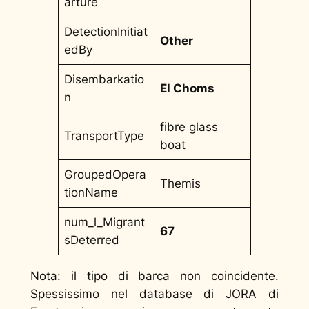
arture
DetectionInitiat
Other
edBy
Disembarkatio
El Choms
n
fibre glass
TransportType
boat
GroupedOpera
Themis
tionName
num_l_Migrant
67
sDeterred
Nota: il tipo di barca non coincidente.
Spessissimo nel database di JORA di