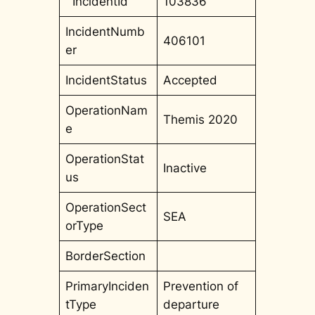
IncidentId
103836
IncidentNumb
406101
er
IncidentStatus
Accepted
OperationNam
Themis 2020
e
OperationStat
Inactive
us
OperationSect
SEA
orType
BorderSection
PrimaryInciden
Prevention of
tType
departure