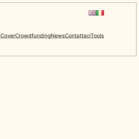
e
Cover
Crowdfunding
News
Contattaci
Tools