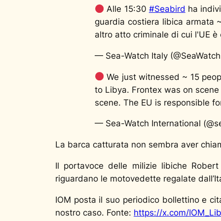
Alle 15:30
#Seabird
ha indiv
guardia costiera libica armata 
altro atto criminale di cui l'UE 
— Sea-Watch Italy (@SeaWatchI
We just witnessed ~ 15 people
to Libya. Frontex was on scene
scene. The EU is responsible for
— Sea-Watch International (@s
La barca catturata non sembra aver chia
Il portavoce delle milizie libiche Rob
riguardano le motovedette regalate dall’Ital
IOM posta il suo periodico bollettino e ci
nostro caso. Fonte:
https://x.com/IOM_L