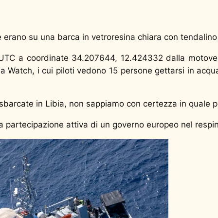
 erano su una barca in vetroresina chiara con tendalino
 UTC a coordinate 34.207644, 12.424332 dalla motoved
a Watch, i cui piloti vedono 15 persone gettarsi in acqua 
barcate in Libia, non sappiamo con certezza in quale por
 partecipazione attiva di un governo europeo nel respi