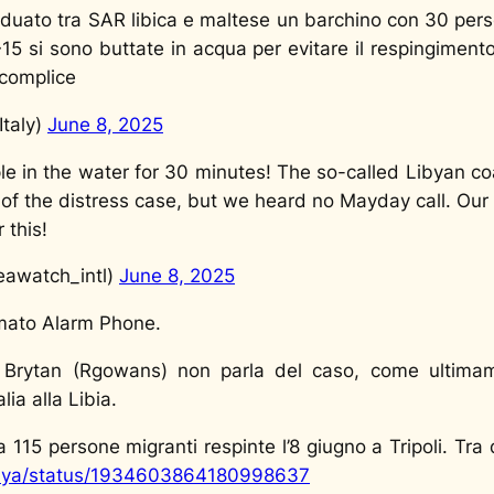
iduato tra SAR libica e maltese un barchino con 30 per
~15 si sono buttate in acqua per evitare il respingimen
è complice
taly)
June 8, 2025
 in the water for 30 minutes! The so-called Libyan coas
 of the distress case, but we heard no Mayday call. Our
 this!
eawatch_intl)
June 8, 2025
mato Alarm Phone.
ert Brytan (Rgowans) non parla del caso, come ultim
ia alla Libia.
ta 115 persone migranti respinte l’8 giugno a Tripoli. Tra
ibya/status/1934603864180998637