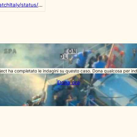
https://x.com/SeaWatchItaly/status/1931729872025747528
ject ha completato le indagini su questo caso. Dona qualcosa per ind
Dona ora