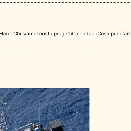
Home
Chi siamo
I nostri progetti
Calendario
Cosa puoi far