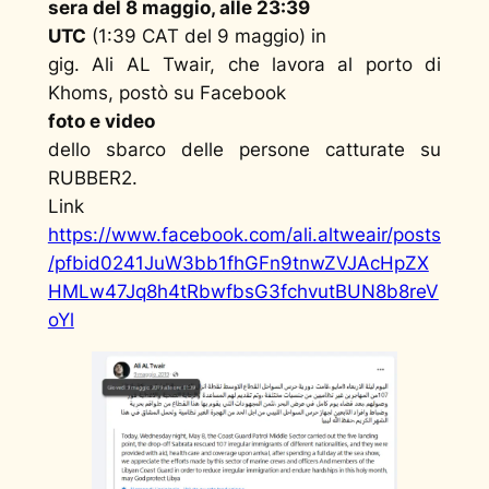
sera del 8 maggio, alle 23:39
UTC
(1:39 CAT del 9 maggio) in
gig. Ali AL Twair, che lavora al porto di
Khoms, postò su Facebook
foto e video
dello sbarco delle persone catturate su
RUBBER2.
Link
https://www.facebook.com/ali.altweair/posts
/pfbid0241JuW3bb1fhGFn9tnwZVJAcHpZX
HMLw47Jq8h4tRbwfbsG3fchvutBUN8b8reV
oYl