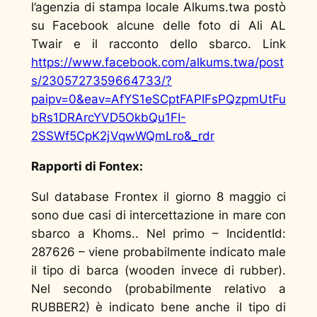
l’agenzia di stampa locale
Alkums.twa
postò
su Facebook alcune delle foto di Ali AL
Twair e il racconto dello sbarco. Link
https://www.facebook.com/alkums.twa/post
s/2305727359664733/?
paipv=0&eav=AfYS1eSCptFAPIFsPQzpmUtFu
bRs1DRArcYVD5OkbQu1FI-
2SSWf5CpK2jVqwWQmLro&_rdr
Rapporti di Fontex:
Sul database Frontex il giorno 8 maggio ci
sono due casi di intercettazione in mare con
sbarco a Khoms.. Nel primo – IncidentId:
287626 – viene probabilmente indicato male
il tipo di barca (wooden invece di rubber).
Nel secondo (probabilmente relativo a
RUBBER2) è indicato bene anche il tipo di