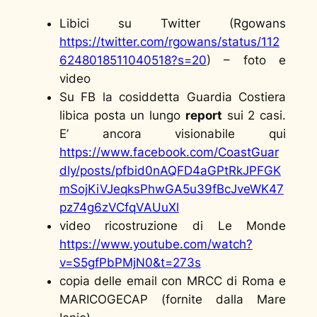
Libici su Twitter (Rgowans
https://twitter.com/rgowans/status/112
6248018511040518?s=20
) – foto e
video
Su FB la cosiddetta Guardia Costiera
libica posta un lungo
report
sui 2 casi.
E’ ancora visionabile qui
https://www.facebook.com/CoastGuar
dly/posts/pfbid0nAQFD4aGPtRkJPFGK
mSojKiVJeqksPhwGA5u39fBcJveWK47
pz74g6zVCfqVAUuXl
video ricostruzione di Le Monde
https://www.youtube.com/watch?
v=S5gfPbPMjN0&t=273s
copia delle email con MRCC di Roma e
MARICOGECAP (fornite dalla Mare