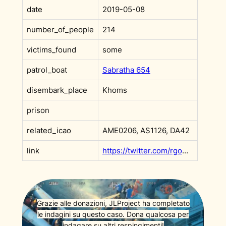
date
2019-05-08
number_of_people
214
victims_found
some
patrol_boat
Sabratha 654
disembark_place
Khoms
prison
related_icao
AME0206, AS1126, DA42
link
https://twitter.com/rgowans/status/1126248018511040518?s=20
Grazie alle donazioni, JLProject ha completato
le indagini su questo caso. Dona qualcosa per
indagare su altri respingimenti!