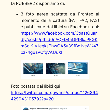
Di RUBBER2 disponiamo di:
3 foto aeree scattate da Frontex al
momento della cattura (FA1, FA2, FA3)
e pubblicate dai libici su Facebook, qui:
https://www.facebook.com/CoastGuar
dly/posts/pfbid0nAQFD4aGPtRkJPFGK
mSojKiVJeqksPhwGA5u39fBcJveWK47
pz74g6zVCfqVAUuXl
Foto postata dai libici qui
https://twitter.com/rgowans/status/1126394
429043105792?s=20