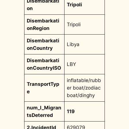
Disembarkati
Tripoli
on
Disembarkati
Tripoli
onRegion
Disembarkati
Libya
onCountry
Disembarkati
LBY
onCountryISO
inflatable/rubb
TransportTyp
er boat/zodiac
e
boat/dinghy
num_l_Migran
119
tsDeterred
2.IncidentId
629079