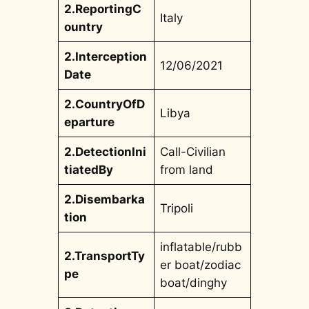
2.ReportingC
Italy
ountry
2.Interception
12/06/2021
Date
2.CountryOfD
Libya
eparture
2.DetectionIni
Call-Civilian
tiatedBy
from land
2.Disembarka
Tripoli
tion
inflatable/rubb
2.TransportTy
er boat/zodiac
pe
boat/dinghy