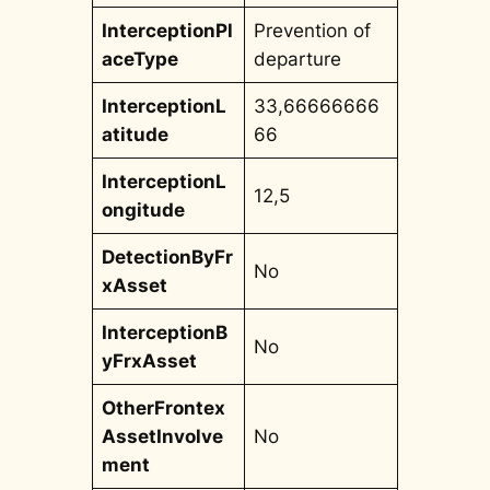
InterceptionPl
Prevention of
aceType
departure
InterceptionL
33,66666666
atitude
66
InterceptionL
12,5
ongitude
DetectionByFr
No
xAsset
InterceptionB
No
yFrxAsset
OtherFrontex
AssetInvolve
No
ment