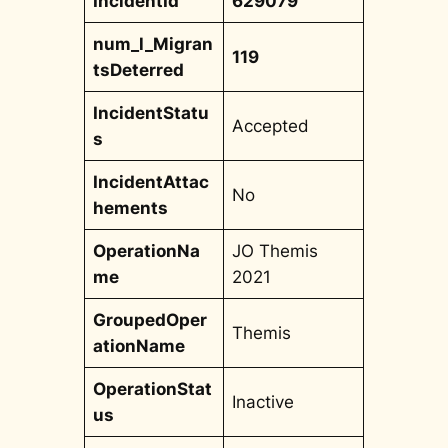
IncidentId
629079
num_l_Migran
119
tsDeterred
IncidentStatu
Accepted
s
IncidentAttac
No
hements
OperationNa
JO Themis
me
2021
GroupedOper
Themis
ationName
OperationStat
Inactive
us