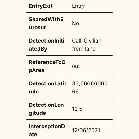
EntryExit
Entry
SharedWithE
No
urosur
DetectionIniti
Call-Civilian
atedBy
from land
ReferenceToO
out
pArea
DetectionLatit
33,66666666
ude
66
DetectionLon
12,5
gitude
InterceptionD
12/06/2021
ate