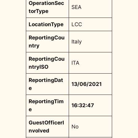
OperationSec
SEA
torType
LocationType
LCC
ReportingCou
Italy
ntry
ReportingCou
ITA
ntryISO
ReportingDat
13/06/2021
e
ReportingTim
16:32:47
e
GuestOfficerI
No
nvolved