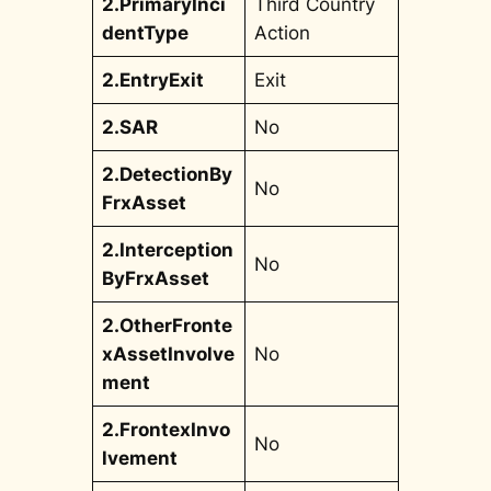
2.PrimaryInci
Third Country
dentType
Action
2.EntryExit
Exit
2.SAR
No
2.DetectionBy
No
FrxAsset
2.Interception
No
ByFrxAsset
2.OtherFronte
xAssetInvolve
No
ment
2.FrontexInvo
No
lvement