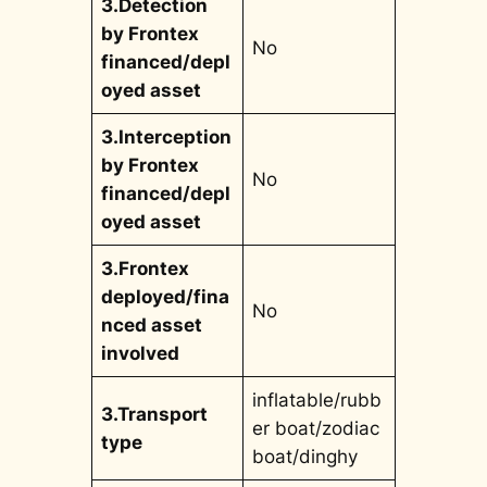
3.Detection
by Frontex
No
financed/depl
oyed asset
3.Interception
by Frontex
No
financed/depl
oyed asset
3.Frontex
deployed/fina
No
nced asset
involved
inflatable/rubb
3.Transport
er boat/zodiac
type
boat/dinghy