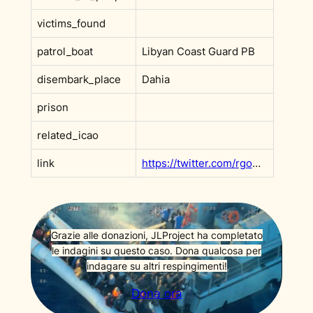
victims_found
patrol_boat
Libyan Coast Guard PB
disembark_place
Dahia
prison
related_icao
link
https://twitter.com/rgowans/status/1403780060016939011?s=20&t=F9x0rVMDmc_v6ffh5wN3Rw
Grazie alle donazioni, JLProject ha completato
le indagini su questo caso. Dona qualcosa per
indagare su altri respingimenti!
Dona ora