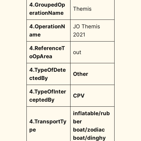
4.GroupedOp
Themis
erationName
4.OperationN
JO Themis
ame
2021
4.ReferenceT
out
oOpArea
4.TypeOfDete
Other
ctedBy
4.TypeOfInter
CPV
ceptedBy
inflatable/rub
4.TransportTy
ber
pe
boat/zodiac
boat/dinghy