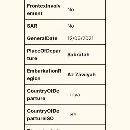
FrontexInvolv
No
ement
SAR
No
GeneralDate
12/06/2021
PlaceOfDepar
Şabrātah
ture
EmbarkationR
Az Zāwiyah
egion
CountryOfDe
Libya
parture
CountryOfDe
LBY
partureISO