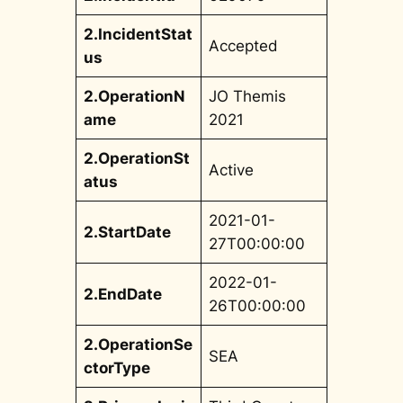
2.IncidentStat
Accepted
us
2.OperationN
JO Themis
ame
2021
2.OperationSt
Active
atus
2021-01-
2.StartDate
27T00:00:00
2022-01-
2.EndDate
26T00:00:00
2.OperationSe
SEA
ctorType