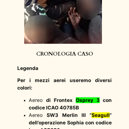
CRONOLOGIA CASO
Legenda
Per i mezzi aerei useremo diversi
colori:
Aereo
di Frontex
Osprey 3
con
codice ICAO 40785B
Aereo
SW3 Merlin III “
Seagull
”
dell’operazione Sophia con codice