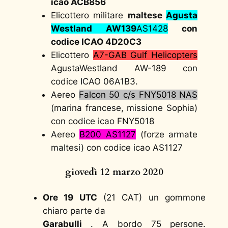
icao ACB856
Elicottero militare
maltese
Agusta
Westland AW139
AS1428
con
codice ICAO 4D20C3
Elicottero
A7-GAB Gulf Helicopters
AgustaWestland AW-189 con
codice ICAO 06A1B3.
Aereo
Falcon 50 c/s FNY5018 NAS
(marina francese, missione Sophia)
con codice icao FNY5018
Aereo
B200 AS1127
(forze armate
maltesi) con codice icao AS1127
giovedì 12 marzo 2020
Ore 19 UTC
(21 CAT) un gommone
chiaro parte da
Garabulli
. A bordo 75 persone.