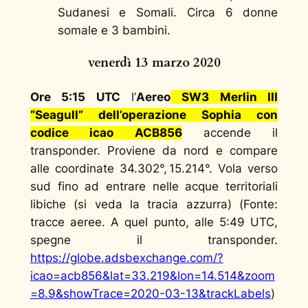
Sudanesi e Somali. Circa 6 donne
somale e 3 bambini.
venerdì 13 marzo 2020
Ore 5:15 UTC
l’
Aereo
SW3 Merlin III
“Seagull” dell’operazione Sophia con
codice icao ACB856
accende il
transponder. Proviene da nord e compare
alle coordinate 34.302°, 15.214°. Vola verso
sud fino ad entrare nelle acque territoriali
libiche (si veda la tracia azzurra) (Fonte:
tracce aeree. A quel punto, alle 5:49 UTC,
spegne il transponder.
https://globe.adsbexchange.com/?
icao=acb856&lat=33.219&lon=14.514&zoom
=8.9&showTrace=2020-03-13&trackLabels
)