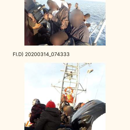
FI.D) 20200314_074333