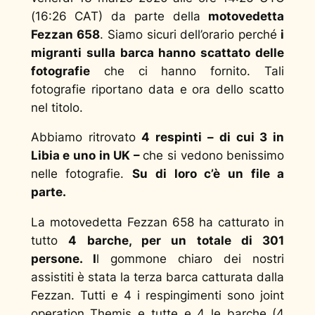
(16:26 CAT) da parte della
motovedetta
Fezzan 658
. Siamo sicuri dell’orario perché
i
migranti sulla barca hanno scattato delle
fotografie
che ci hanno fornito. Tali
fotografie riportano data e ora dello scatto
nel titolo.
Abbiamo ritrovato
4 respinti – di cui 3 in
Libia e uno in UK –
che si vedono benissimo
nelle fotografie.
Su di loro c’è un file a
parte.
La motovedetta Fezzan 658 ha catturato in
tutto
4 barche, per un totale di 301
persone. I
l gommone chiaro dei nostri
assistiti è stata la terza barca catturata dalla
Fezzan. Tutti e 4 i respingimenti sono joint
operation Themis e tutte e 4 le barche (4