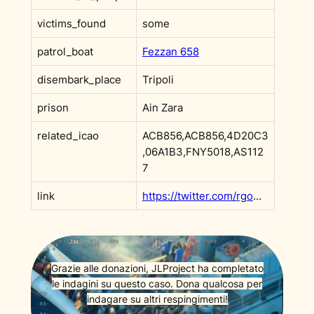
victims_found
some
patrol_boat
Fezzan 658
disembark_place
Tripoli
prison
Ain Zara
related_icao
ACB856,ACB856,4D20C3
,06A1B3,FNY5018,AS112
7
link
https://twitter.com/rgowans/status/1239133301761355776
Grazie alle donazioni, JLProject ha completato
le indagini su questo caso. Dona qualcosa per
indagare su altri respingimenti!