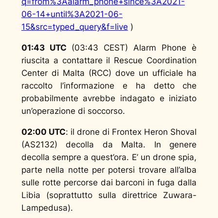
q=from%3Aalarm_phone+since%3A2021-
06-14+until%3A2021-06-
15&src=typed_query&f=live
)
01:43 UTC
(03:43 CEST) Alarm Phone è
riuscita a contattare il Rescue Coordination
Center di Malta (RCC) dove un ufficiale ha
raccolto l’informazione e ha detto che
probabilmente avrebbe indagato e iniziato
un’operazione di soccorso.
02:00 UTC
: il drone di Frontex Heron Shoval
(AS2132) decolla da Malta. In genere
decolla sempre a quest’ora. E’ un drone spia,
parte nella notte per potersi trovare all’alba
sulle rotte percorse dai barconi in fuga dalla
Libia (soprattutto sulla direttrice Zuwara-
Lampedusa).