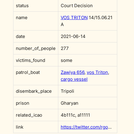
status
Court Decision
name
VOS TRITON
14/15.06.21
A
date
2021-06-14
number_of_people
277
victims_found
some
patrol_boat
Zawiya 656
,
vos Triton
,
cargo vessel
disembark_place
Tripoli
prison
Gharyan
related_icao
4b111c, a11111
link
https://twitter.com/rgowans/status/1404887646837559303?s=20&t=F9x0rVMDmc_v6ffh5wN3Rw