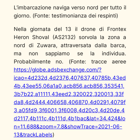
L’imbarcazione naviga verso nord per tutto il
giorno. (
Fonte: testimonianza dei respinti
)
Nella giornata del 13 il drone di Frontex
Heron Shoval (AS2132) sorvola la zona a
nord di Zuwara, attraversata dalla barca,
ma non sappiamo se la individua.
Probabilmente no. (
Fonte: tracce aeree
https://globe.adsbexchange.com/?
icao=4d232d,4d2376,407637,40785b,43ed
4b,43ee55,06a1a0,acb856,acb856,353541,
3b7b22,a11111,43eed2,320022,320013,33f
da8,4d2444,406658,406870,4d0291,4079f
3,a05fd9,3f6001,3f6008,4d20c3,4d20de,4
d2117,4b111c,4b111d,4b1bac&lat=34.424&lo
n=11.688&zoom=7.8&showTrace=2021-06-
13&trackLabels
)