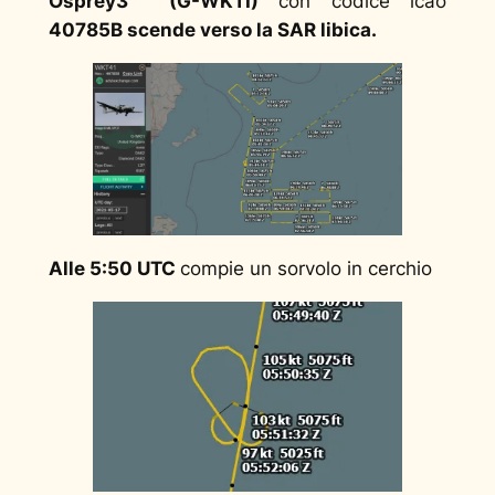
Osprey3
(G-WKTI)
con codice icao
40785B scende verso la SAR libica.
Alle 5:50 UTC
compie un sorvolo in cerchio