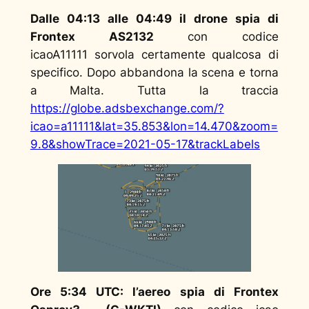
Dalle 04:13 alle 04:49
il drone spia di
Frontex AS2132
con codice
icaoA11111 sorvola certamente qualcosa di
specifico. Dopo abbandona la scena e torna
a Malta. Tutta la traccia
https://globe.adsbexchange.com/?
icao=a11111&lat=35.853&lon=14.470&zoom=
9.8&showTrace=2021-05-17&trackLabels
Ore 5:34 UTC: l’aereo spia di Frontex