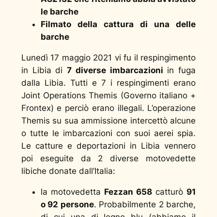
le barche
Filmato della cattura di una delle
barche
Lunedì 17 maggio 2021 vi fu il respingimento
in Libia di
7 diverse imbarcazioni
in fuga
dalla Libia. Tutti e 7 i respingimenti erano
Joint Operations Themis (Governo italiano +
Frontex) e perciò erano illegali. L’operazione
Themis su sua ammissione intercettò alcune
o tutte le imbarcazioni con suoi aerei spia.
Le catture e deportazioni in Libia vennero
poi eseguite da 2 diverse motovedette
libiche donate dall’Italia:
la motovedetta
Fezzan 658
catturò
91
o 92 persone
. Probabilmente 2 barche,
di cui una di legno blu (abbiamo il