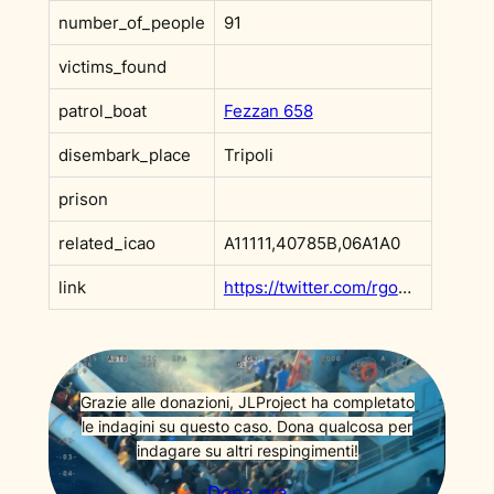
number_of_people
91
victims_found
patrol_boat
Fezzan 658
disembark_place
Tripoli
prison
related_icao
A11111,40785B,06A1A0
link
https://twitter.com/rgowans/status/1394394938549358597?s=20&t=PSjf1iSemDNzjKgRI2gGhQ
Grazie alle donazioni, JLProject ha completato
le indagini su questo caso. Dona qualcosa per
indagare su altri respingimenti!
Dona ora