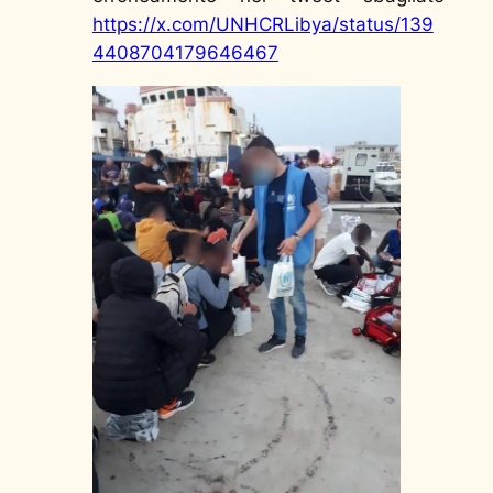
https://x.com/UNHCRLibya/status/139
4408704179646467