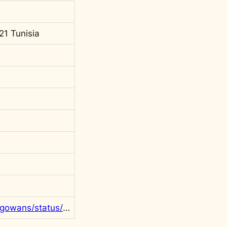
21 Tunisia
https://twitter.com/rgowans/status/1394720256296378378?s=20&t=PSjf1iSemDNzjKgRI2gGhQ