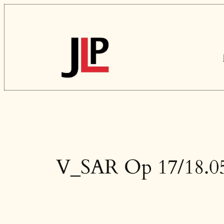
Vai
al
contenuto
V_SAR Op 17/18.05