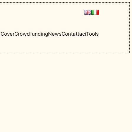
e
Cover
Crowdfunding
News
Contattaci
Tools