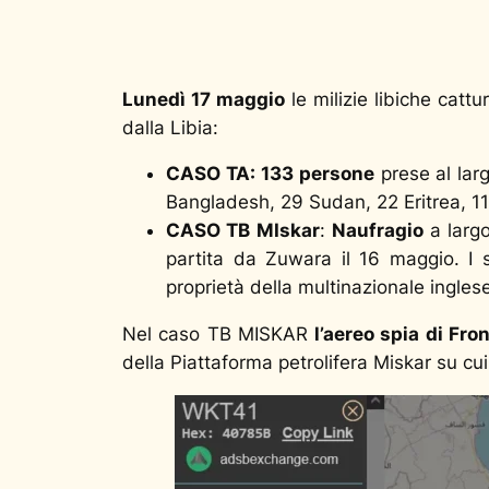
Lunedì 17 maggio
le milizie libiche catt
dalla Libia:
CASO TA: 133 persone
prese al lar
Bangladesh, 29 Sudan, 22 Eritrea, 11
CASO TB MIskar
:
N
aufragio
a larg
partita da Zuwara il 16 maggio. I s
proprietà della multinazionale inglese
Nel caso TB MISKAR
l’aereo spia di Fr
della Piattaforma petrolifera Miskar su cui