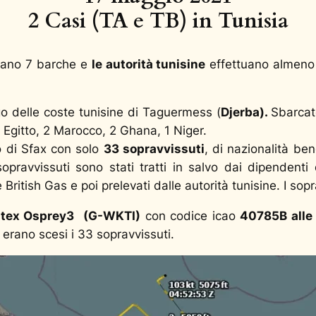
2 Casi (TA e TB) in Tunisia
urano 7 barche e
le autorità tunisine
effettuano almen
go delle coste tunisine di Taguermess (
Djerba).
Sbarcat
 Egitto, 2 Marocco, 2 Ghana, 1 Niger.
o di Sfax con solo
33 sopravvissuti
, di nazionalità be
opravvissuti sono stati tratti in salvo dai dipendenti
 British Gas e poi prelevati dalle autorità tunisine. I sopr
ontex Osprey3
(G-WKTI)
con codice icao
40785B alle
 erano scesi i 33 sopravvissuti.