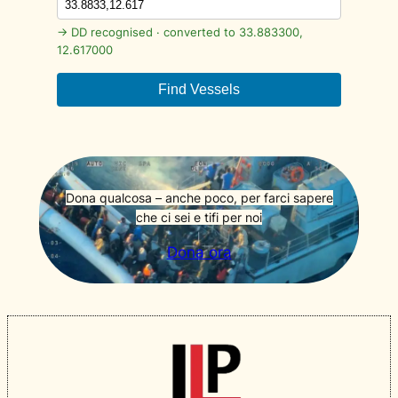
→ DD recognised · converted to 33.883300,
12.617000
Find Vessels
Dona qualcosa – anche poco, per farci sapere
che ci sei e tifi per noi
Dona ora