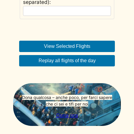
separated):
View Selected Flights
Replay all flights of the day
Dona qualcosa – anche poco, per farci sapere
che ci sei e tifi per noi
Dona ora