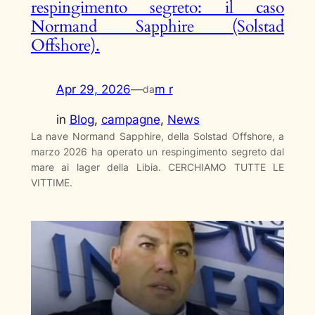
respingimento segreto: il caso
Normand Sapphire (Solstad
Offshore).
Apr 29, 2026
—
m r
da
in
Blog
, 
campagne
, 
News
La nave Normand Sapphire, della Solstad Offshore, a
marzo 2026 ha operato un respingimento segreto dal
mare ai lager della Libia. CERCHIAMO TUTTE LE
VITTIME.