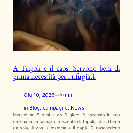
A Tripoli è il caos. Servono beni di
prima necessità per i rifugiati.
Giu 10, 2026
—
m r
da
in
Blog
, 
campagne
, 
News
Myriam ha 5 anni e da 6 giorni è nascosta in una
cantina in un palazzo fatiscente di Tripoli, Libia. Non è
da sola, è con la mamma e il papà. Si nascondono