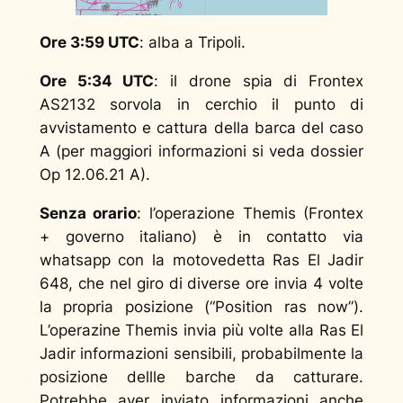
Ore 3:59 UTC
: alba a Tripoli.
Ore 5:34 UTC
: il drone spia di Frontex
AS2132 sorvola in cerchio il punto di
avvistamento e cattura della barca del caso
A (per maggiori informazioni si veda dossier
Op 12.06.21 A).
Senza orario
: l’operazione Themis (Frontex
+ governo italiano) è in contatto via
whatsapp con la motovedetta Ras El Jadir
648, che nel giro di diverse ore invia 4 volte
la propria posizione (“
Position ras now
”).
L’operazine Themis invia più volte alla Ras El
Jadir informazioni sensibili, probabilmente la
posizione dellle barche da catturare.
Potrebbe aver inviato informazioni anche