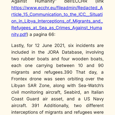
Against Humanity” dell’ECCHR (link
https://www.ecchr.eu/fileadmin/Redacted_A
rticle_15_Communication_to_the_ICC__Situati
on_in_Libya_Interceptions_of_Migrants_and_
Refugees_at_Sea_as_Crimes_Against_Huma
nity.pdf
) a pagina 66:
Lastly, for 12 June 2021, six incidents are
included in the JORA Database, involving
two rubber boats and four wooden boats,
each one carrying between 10 and 90
migrants and refugees.390 That day, a
Frontex drone was seen orbiting over the
Libyan SAR Zone, along with Sea-Watch’s
civil monitoring aircraft, Seabird, an Italian
Coast Guard air asset, and a US Navy
aircraft. 391 Additionally, two different
interceptions of migrants and refugees were