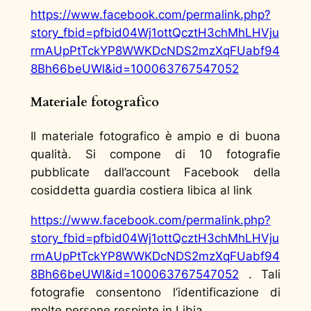
https://www.facebook.com/permalink.php?
story_fbid=pfbid04Wj1ottQcztH3chMhLHVju
rmAUpPtTckYP8WWKDcNDS2mzXqFUabf94
8Bh66beUWl&id=100063767547052
Materiale fotografico
Il materiale fotografico è ampio e di buona
qualità. Si compone di 10 fotografie
pubblicate dall’account Facebook della
cosiddetta guardia costiera libica al link
https://www.facebook.com/permalink.php?
story_fbid=pfbid04Wj1ottQcztH3chMhLHVju
rmAUpPtTckYP8WWKDcNDS2mzXqFUabf94
8Bh66beUWl&id=100063767547052
. Tali
fotografie consentono l’identificazione di
molte persone respinte in Libia.