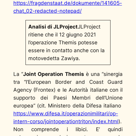
https://fragdenstaat.de/dokumente/141605-
chat_02-redacted-notepad/
Analisi di JLProject
JLProject
ritiene che il 12 giugno 2021
l’operazione Themis potesse
essere in contatto anche con la
motovedetta Zawiya.
La “
Joint Operation Themis
è una “sinergia
tra “l’European Border and Coast Guard
Agency (Frontex) e le Autorità italiane con il
supporto dei Paesi Membri dell’Unione
europea” (cit. Ministero della Difesa italiano
https://www.difesa.it/operazionimilitari/op-
intern-corso/jointoperationtriton/index.html
).
Non comprende i libici. E’ quindi