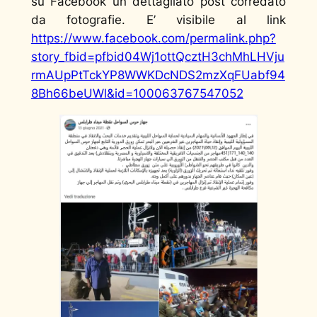
su Facebook un dettagliato post corredato
da fotografie. E’ visibile al link
https://www.facebook.com/permalink.php?
story_fbid=pfbid04Wj1ottQcztH3chMhLHVju
rmAUpPtTckYP8WWKDcNDS2mzXqFUabf94
8Bh66beUWl&id=100063767547052