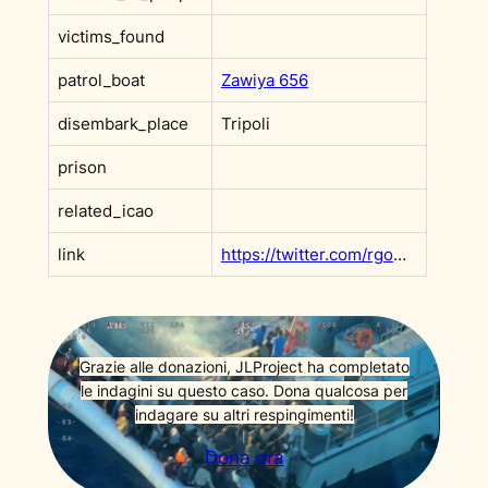
victims_found
patrol_boat
Zawiya 656
disembark_place
Tripoli
prison
related_icao
link
https://twitter.com/rgowans/status/1404027948404035584?s=20&t=F9x0rVMDmc_v6ffh5wN3Rw
Grazie alle donazioni, JLProject ha completato
le indagini su questo caso. Dona qualcosa per
indagare su altri respingimenti!
Dona ora