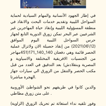
في إطار الجهود الأنسانية والمهام السيادية لحماية
السواحل الليبية وتقديم خدمات البحث والانقاذ في
منطقة المسؤولية الليبية وإنقاذ حياة المهاجرين غير
الشرعيين عبر البحر تمكن زورق الدورية التابع لجهاز
حرس السواحل الليبية اليوم الموافق
(12\06\2021) من إنقاذ حصيلة الان ولاتزال عملية
الحصر قائمة وهي دفعتان 140_140_171(451مهاجر
من الجنسيات الافريقية المختلفة والاسياوية و
المصرية وبنقلادش) بعد التدقيق في العدد من قبل
مكتب الحصر والتنقل من الزورق الي سيارات جهاز
الهجرة مباشرتا.
والدين كانوا في طريقهم نحو الشواطئ الأوروبية
على متن زورق مطاطي .
وفور تلقيه نداء استغاثة تم تحريك الزورق (الزاوية)