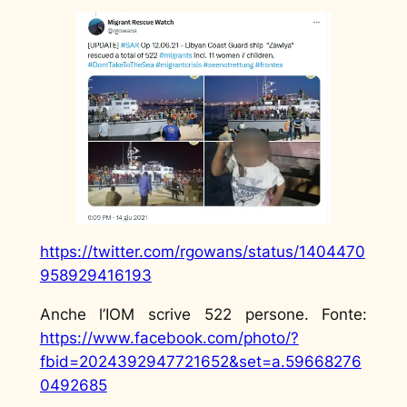
https://twitter.com/rgowans/status/1404470
958929416193
Anche l’IOM scrive 522 persone. Fonte:
https://www.facebook.com/photo/?
fbid=2024392947721652&set=a.59668276
0492685