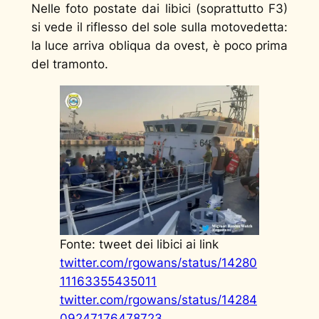
Nelle foto postate dai libici (soprattutto F3)
si vede il riflesso del sole sulla motovedetta:
la luce arriva obliqua da ovest, è poco prima
del tramonto.
Fonte: tweet dei libici ai link
twitter.com/rgowans/status/14280
11163355435011
twitter.com/rgowans/status/14284
09247176478723