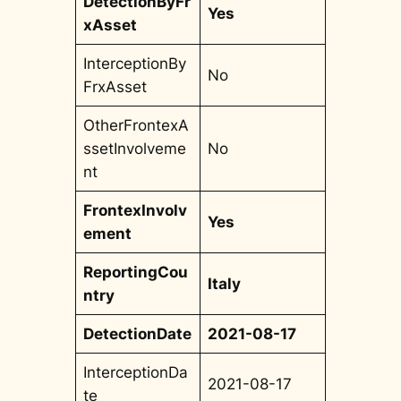
DetectionByFr
Yes
xAsset
InterceptionBy
No
FrxAsset
OtherFrontexA
ssetInvolveme
No
nt
FrontexInvolv
Yes
ement
ReportingCou
Italy
ntry
DetectionDate
2021-08-17
InterceptionDa
2021-08-17
te