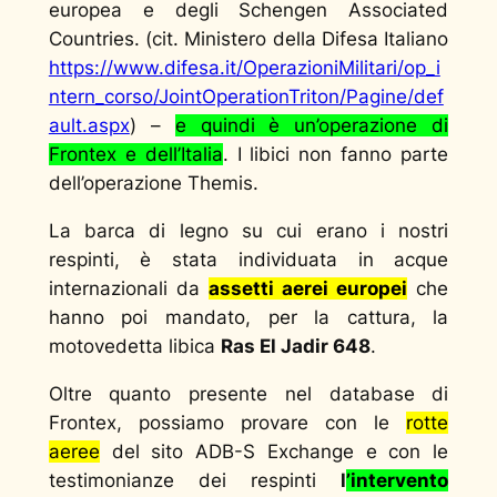
europea e degli Schengen Associated
Countries. (cit. Ministero della Difesa Italiano
https://www.difesa.it/OperazioniMilitari/op_i
ntern_corso/JointOperationTriton/Pagine/def
ault.aspx
) –
e quindi è un’operazione di
Frontex e dell’Italia
. I libici non fanno parte
dell’operazione Themis.
La barca di legno su cui erano i nostri
respinti, è stata individuata in acque
internazionali da
assetti aerei europei
che
hanno poi mandato, per la cattura, la
motovedetta libica
Ras El Jadir 648
.
Oltre quanto presente nel database di
Frontex, possiamo provare con le
rotte
aeree
del sito ADB-S Exchange e con le
testimonianze dei respinti
l
’intervento