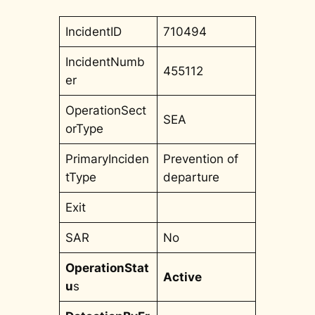
IncidentID
710494
IncidentNumb
455112
er
OperationSect
SEA
orType
PrimaryInciden
Prevention of
tType
departure
Exit
SAR
No
OperationStat
Active
u
s