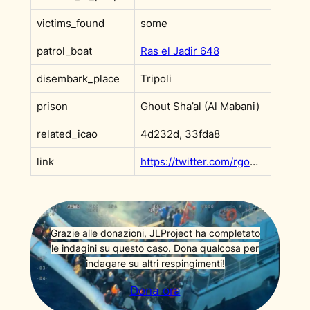
victims_found
some
patrol_boat
Ras el Jadir 648
disembark_place
Tripoli
prison
Ghout Sha’al (Al Mabani)
related_icao
4d232d, 33fda8
link
https://twitter.com/rgowans/status/1428409247176478723
Grazie alle donazioni, JLProject ha completato
le indagini su questo caso. Dona qualcosa per
indagare su altri respingimenti!
Dona ora