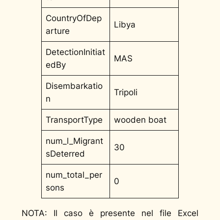
CountryOfDep
Libya
arture
DetectionInitiat
MAS
edBy
Disembarkatio
Tripoli
n
TransportType
wooden boat
num_l_Migrant
30
sDeterred
num_total_per
0
sons
NOTA: Il caso è presente nel file Excel