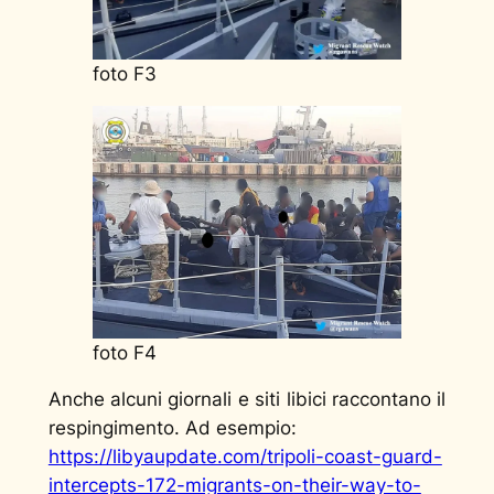
foto F3
foto F4
Anche alcuni giornali e siti libici raccontano il
respingimento. Ad esempio:
https://libyaupdate.com/tripoli-coast-guard-
intercepts-172-migrants-on-their-way-to-