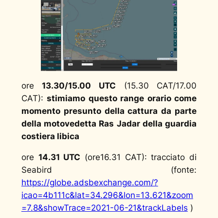
ore
13.30/15.00 UTC
(15.30 CAT/17.00
CAT):
stimiamo questo range orario come
momento presunto della cattura da parte
della motovedetta Ras Jadar della guardia
costiera libica
ore
14.31 UTC
(ore16.31 CAT): tracciato di
Seabird (fonte:
https://globe.adsbexchange.com/?
icao=4b111c&lat=34.296&lon=13.621&zoom
=7.8&showTrace=2021-06-21&trackLabels
)