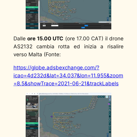
Dalle
ore 15.00 UTC
(ore 17.00 CAT) il drone
AS2132 cambia rotta ed inizia a risalire
verso Malta (Fonte:
https://globe.adsbexchange.com/?
icao=4d232d&lat=34.037&lon=11.955&zoom
=8.5&showTrace=2021-06-21&trackLabels