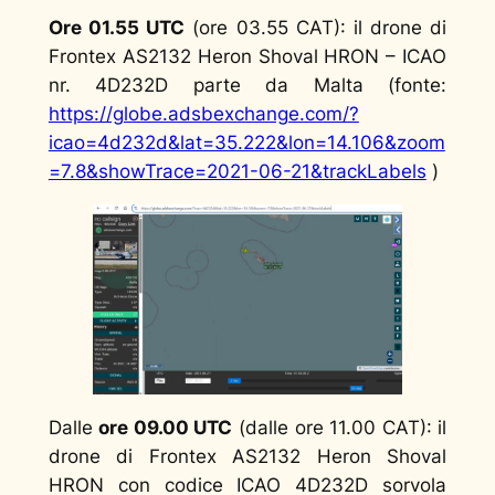
Ore 01.55 UTC
(ore 03.55 CAT): il drone di
Frontex AS2132 Heron Shoval HRON – ICAO
nr. 4D232D parte da Malta (fonte:
https://globe.adsbexchange.com/?
icao=4d232d&lat=35.222&lon=14.106&zoom
=7.8&showTrace=2021-06-21&trackLabels
)
Dalle
ore 09.00 UTC
(dalle ore 11.00 CAT): il
drone di Frontex AS2132 Heron Shoval
HRON con codice ICAO 4D232D sorvola