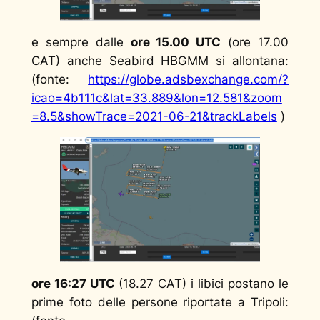
e sempre dalle
ore 15.00 UTC
(ore 17.00
CAT) anche Seabird HBGMM si allontana:
(fonte:
https://globe.adsbexchange.com/?
icao=4b111c&lat=33.889&lon=12.581&zoom
=8.5&showTrace=2021-06-21&trackLabels
)
ore
16:27 UTC
(18.27 CAT) i libici postano le
prime foto delle persone riportate a Tripoli: