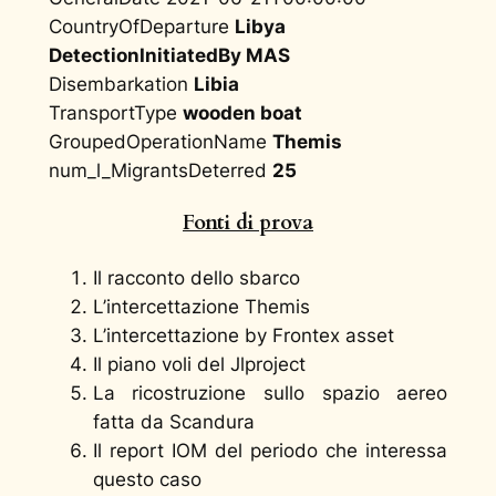
CountryOfDeparture
Libya
DetectionInitiatedBy MAS
Disembarkation
Libia
TransportType
wooden boat
GroupedOperationName
Themis
num_l_MigrantsDeterred
25
Fonti di prova
Il racconto dello sbarco
L’intercettazione Themis
L’intercettazione by Frontex asset
Il piano voli del Jlproject
La ricostruzione sullo spazio aereo
fatta da Scandura
Il report IOM del periodo che interessa
questo caso