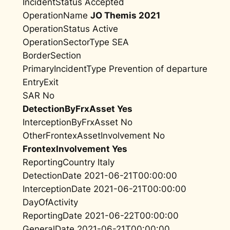
IncidentStatus Accepted
OperationName
JO Themis 2021
OperationStatus Active
OperationSectorType SEA
BorderSection
PrimaryIncidentType Prevention of departure
EntryExit
SAR No
DetectionByFrxAsset Yes
InterceptionByFrxAsset No
OtherFrontexAssetInvolvement No
FrontexInvolvement Yes
ReportingCountry Italy
DetectionDate 2021-06-21T00:00:00
InterceptionDate 2021-06-21T00:00:00
DayOfActivity
ReportingDate 2021-06-22T00:00:00
GeneralDate 2021-06-21T00:00:00