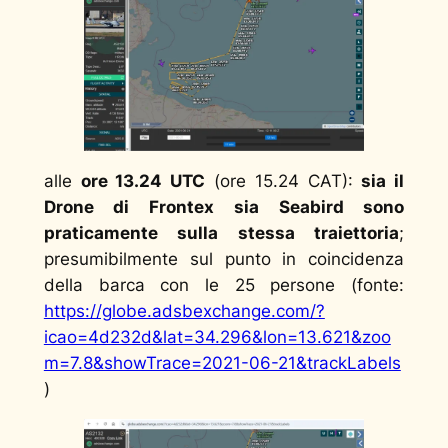
alle
ore 13.24 UTC
(ore 15.24 CAT):
sia il
Drone di Frontex sia Seabird sono
praticamente sulla stessa traiettoria
;
presumibilmente sul punto in coincidenza
della barca con le 25 persone (fonte:
https://globe.adsbexchange.com/?
icao=4d232d&lat=34.296&lon=13.621&zoo
m=7.8&showTrace=2021-06-21&trackLabels
)