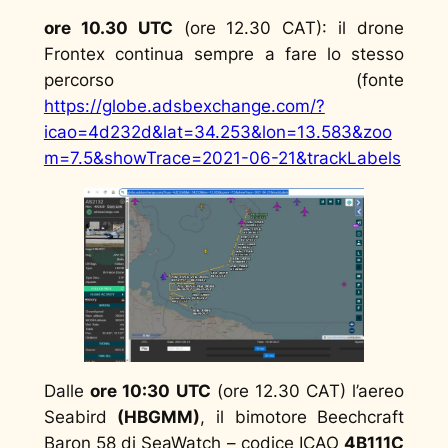
ore 10.30 UTC
(ore 12.30 CAT): il drone
Frontex continua sempre a fare lo stesso
percorso (fonte
https://globe.adsbexchange.com/?
icao=4d232d&lat=34.253&lon=13.583&zoo
m=7.5&showTrace=2021-06-21&trackLabels
Dalle
ore 10:30
UTC
(ore 12.30 CAT) l’aereo
Seabird
(HBGMM)
, il bimotore Beechcraft
Baron 58 di SeaWatch – codice ICAO
4B111C