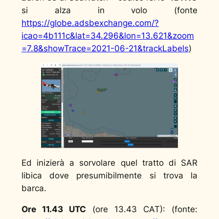
si alza in volo (fonte
https://globe.adsbexchange.com/?
icao=4b111c&lat=34.296&lon=13.621&zoom
=7.8&showTrace=2021-06-21&trackLabels
)
Ed inizierà a sorvolare quel tratto di SAR
libica dove presumibilmente si trova la
barca.
Ore 11.43 UTC
(ore 13.43 CAT): (fonte: