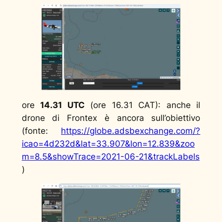
ore
14.31 UTC
(ore 16.31 CAT): anche il
drone di Frontex è ancora sull’obiettivo
(fonte:
https://globe.adsbexchange.com/?
icao=4d232d&lat=33.907&lon=12.839&zoo
m=8.5&showTrace=2021-06-21&trackLabels
)