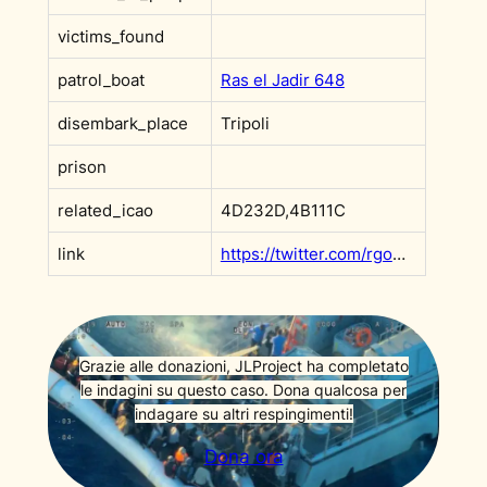
victims_found
patrol_boat
Ras el Jadir 648
disembark_place
Tripoli
prison
related_icao
4D232D,4B111C
link
https://twitter.com/rgowans/status/1407012412256047111?s=20&t=F9x0rVMDmc_v6ffh5wN3Rw
Grazie alle donazioni, JLProject ha completato
le indagini su questo caso. Dona qualcosa per
indagare su altri respingimenti!
Dona ora