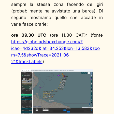
sempre la stessa zona facendo dei giri
(probabilmente ha avvistato una barca). Di
seguito mostriamo quello che accade in
varie fasce orarie:
ore 09.30 UTC
(ore 11.30 CAT): (fonte
https://globe.adsbexchange.com/?
icao=4d232d&lat=34.253&lon=13.583&zoo
m=7.5&showTrace=2021-06-
21&trackLabels
)