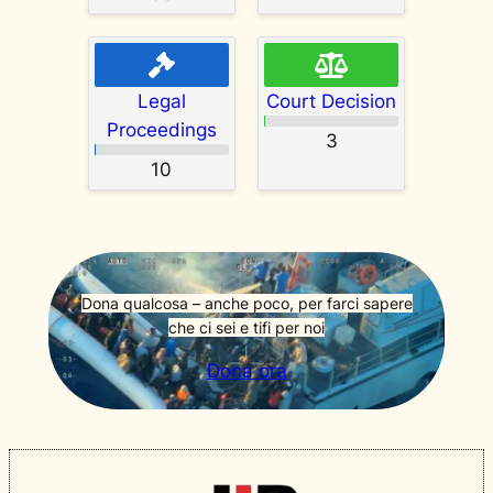
Legal
Court Decision
Proceedings
3
10
Dona qualcosa – anche poco, per farci sapere
che ci sei e tifi per noi
Dona ora