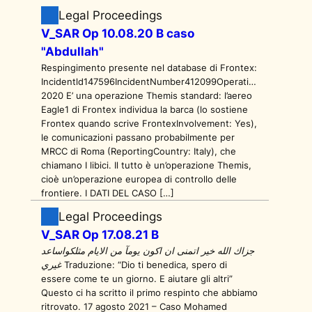
Legal Proceedings
V_SAR Op 10.08.20 B caso
"Abdullah"
Respingimento presente nel database di Frontex:
Incidentld147596IncidentNumber412099OperationNameThemi
2020 E’ una operazione Themis standard: l’aereo
Eagle1 di Frontex individua la barca (lo sostiene
Frontex quando scrive FrontexInvolvement: Yes),
le comunicazioni passano probabilmente per
MRCC di Roma (ReportingCountry: Italy), che
chiamano I libici. Il tutto è un’operazione Themis,
cioè un’operazione europea di controllo delle
frontiere. I DATI DEL CASO […]
Legal Proceedings
V_SAR Op 17.08.21 B
جزاك الله خير اتمنى ان اكون يومآ من الايام مثلكواساعد
غيري Traduzione: “Dio ti benedica, spero di
essere come te un giorno. E aiutare gli altri”
Questo ci ha scritto il primo respinto che abbiamo
ritrovato. 17 agosto 2021 – Caso Mohamed