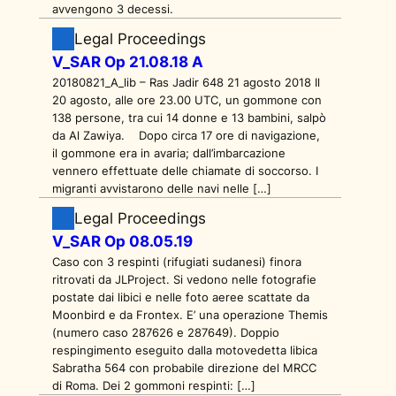
avvengono 3 decessi.
Legal Proceedings
V_SAR Op 21.08.18 A
20180821_A_lib – Ras Jadir 648 21 agosto 2018 Il
20 agosto, alle ore 23.00 UTC, un gommone con
138 persone, tra cui 14 donne e 13 bambini, salpò
da Al Zawiya. Dopo circa 17 ore di navigazione,
il gommone era in avaria; dall’imbarcazione
vennero effettuate delle chiamate di soccorso. I
migranti avvistarono delle navi nelle […]
Legal Proceedings
V_SAR Op 08.05.19
Caso con 3 respinti (rifugiati sudanesi) finora
ritrovati da JLProject. Si vedono nelle fotografie
postate dai libici e nelle foto aeree scattate da
Moonbird e da Frontex. E’ una operazione Themis
(numero caso 287626 e 287649). Doppio
respingimento eseguito dalla motovedetta libica
Sabratha 564 con probabile direzione del MRCC
di Roma. Dei 2 gommoni respinti: […]