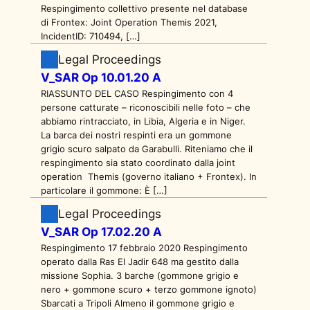
Respingimento collettivo presente nel database
di Frontex: Joint Operation Themis 2021,
IncidentID: 710494, […]
Legal Proceedings
V_SAR Op 10.01.20 A
RIASSUNTO DEL CASO Respingimento con 4
persone catturate – riconoscibili nelle foto – che
abbiamo rintracciato, in Libia, Algeria e in Niger.
La barca dei nostri respinti era un gommone
grigio scuro salpato da Garabulli. Riteniamo che il
respingimento sia stato coordinato dalla joint
operation Themis (governo italiano + Frontex). In
particolare il gommone: È […]
Legal Proceedings
V_SAR Op 17.02.20 A
Respingimento 17 febbraio 2020 Respingimento
operato dalla Ras El Jadir 648 ma gestito dalla
missione Sophia. 3 barche (gommone grigio e
nero + gommone scuro + terzo gommone ignoto)
Sbarcati a Tripoli Almeno il gommone grigio e