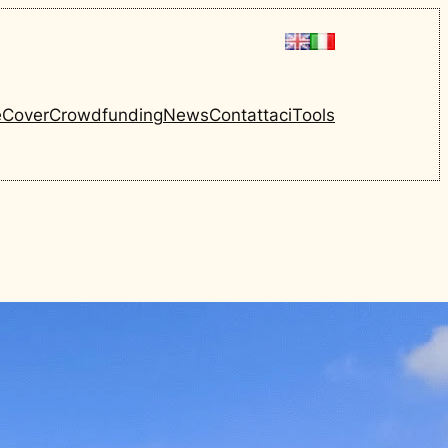
e
Cover
Crowdfunding
News
Contattaci
Tools