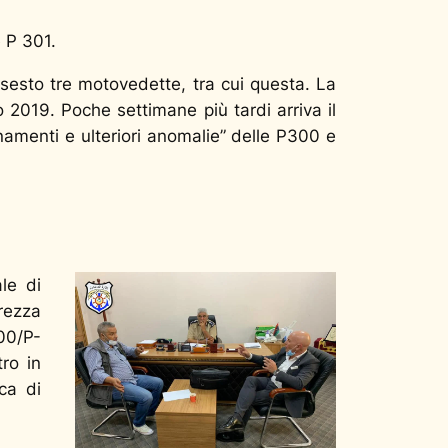
e P 301.
n sesto tre motovedette, tra cui questa. La
 2019. Poche settimane più tardi arriva il
namenti e ulteriori anomalie” delle P300 e
le di
rezza
300/P-
ro in
ca di