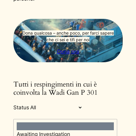
Dona qualcosa – anche poco, per farci sapere
che ci sei e tifi per noi
Dona ora
Tutti i respingimenti in cui è
coinvolta la Wadi Gan P 301
Status
Awaiting Investigation